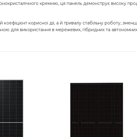
монокристалічного кремнію, ця панель демонструє високу прод
коефіцієнт корисної дії, а й тривалу стабільну роботу, змен
ьною для використання в мережевих, гібридних та автономни