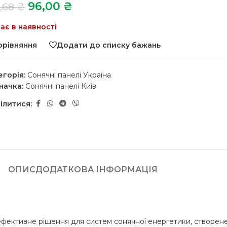
96,00
₴
2,68
₴
ає в наявності
орівняння
Додати до списку бажань
егорія:
Сонячні панелі Україна
начка:
Сонячні панелі Київ
ілитися:
ОПИС
ДОДАТКОВА ІНФОРМАЦІЯ
ективне рішення для систем сонячної енергетики, створене на