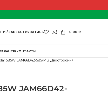
ЙТИ / ЗАРЕЄСТРУВАТИСЬ
0,00
₴
ГАРАНТІЯ
КОНТАКТИ
Solar 585W JAM66D42-585/MB Двостороння
 585W JAM66D42-