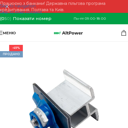
Працюємо з банками! Державна пільгова програма
Skip to navigation
кредитування. Полтава та Київ.
Skip to main content
(0
5
0)
Показати номер
Пн-пт 09:00-18:00
МЕНЮ
-49%
ПРОДАНО