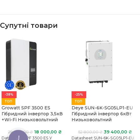
Супутні товари
-38%
-25%
ТОП
ТОП
Growatt SPF 3500 ES
Deye SUN-6K-SG05LP1-EU
Гібридний інвертор 3,5кВ
Гібридний інвертор 6кВт
+Wi-Fi Низьковольтний
Низьковольтний
18 000,00
₴
39 400,00
₴
29 000,00
₴
52 800,00
₴
Datasheet SPF 3500 ES У
Datasheet SUN-6K-SG05LP1-EU
КНОПКА