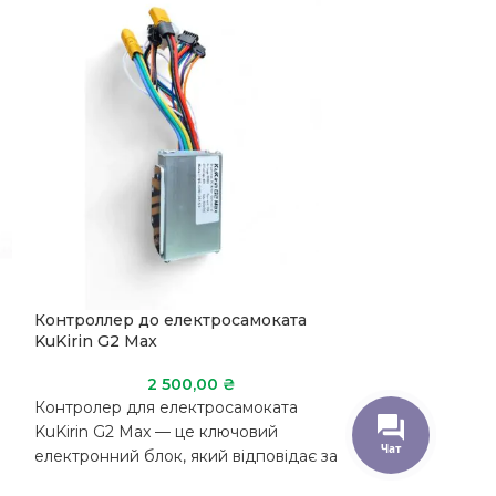
Контроллер до електросамоката
Передне колес
KuKirin G2 Max
Kukirin G2 Max
2 500,00
₴
1
Контролер для електросамоката
Переднє колес
KuKirin G2 Max — це ключовий
KuKirin G2 Max
Чат
електронний блок, який відповідає за
комплектуюча, 
роботу всіх систем: двигуна,
встановлення, 