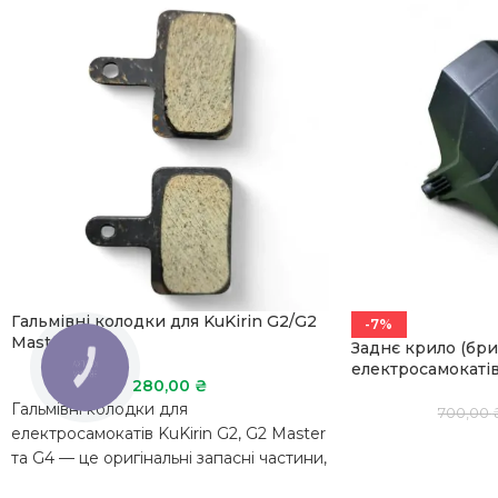
Гальмівні колодки для KuKirin G2/G2
-7%
Master/G4
Заднє крило (бри
електросамокатів
КНОПКА
ЗВ'ЯЗКУ
280,00
₴
Гальмівні колодки для
700,00
електросамокатів KuKirin G2, G2 Master
та G4 — це оригінальні запасні частини,
які забезпечують надійне та плавне