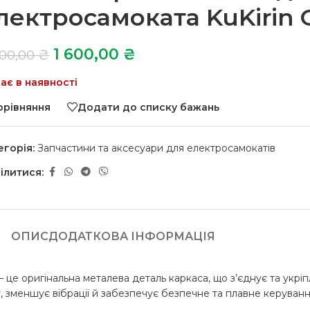
лектросамоката KuKirin 
1 600,00
₴
000,00
₴
ає в наявності
орівняння
Додати до списку бажань
егорія:
Запчастини та аксесуари для електросамокатів
ілитися:
ОПИС
ДОДАТКОВА ІНФОРМАЦІЯ
це оригінальна металева деталь каркаса, що з’єднує та укрі
, зменшує вібрації й забезпечує безпечне та плавне керування