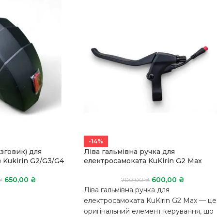
-14%
зговик) для
Ліва гальмівна ручка для
 Kukirin G2/G3/G4
електросамоката KuKirin G2 Max
650,00
₴
600,00
₴
₴
700,00
₴
Ліва гальмівна ручка для
електросамоката KuKirin G2 Max — це
оригінальний елемент керування, що