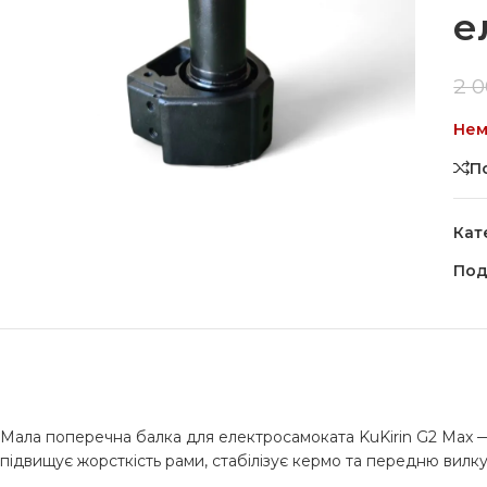
е
2 
Нем
П
Кат
Под
Мала поперечна балка для електросамоката KuKirin G2 Max — 
підвищує жорсткість рами, стабілізує кермо та передню вилку