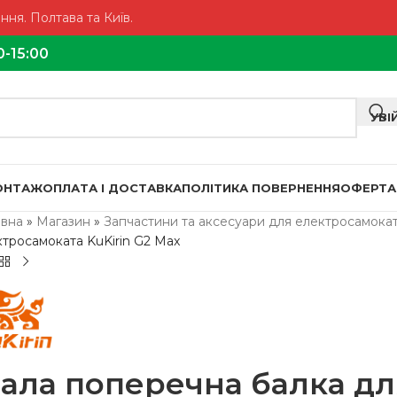
ня. Полтава та Київ.
0-15:00
УВІ
МОНТАЖ
ОПЛАТА І ДОСТАВКА
ПОЛІТИКА ПОВЕРНЕННЯ
ОФЕРТА
овна
»
Магазин
»
Запчастини та аксесуари для електросамокат
ктросамоката KuKirin G2 Max
ала поперечна балка дл