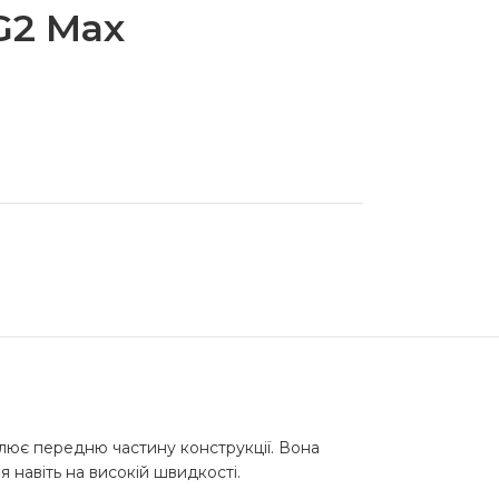
G2 Max
плює передню частину конструкції. Вона
 навіть на високій швидкості.