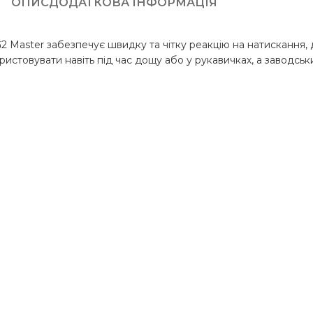
ОПИС
ДОДАТКОВА ІНФОРМАЦІЯ
G2 Master забезпечує швидку та чітку реакцію на натискання
истовувати навіть під час дощу або у рукавичках, а заводськ