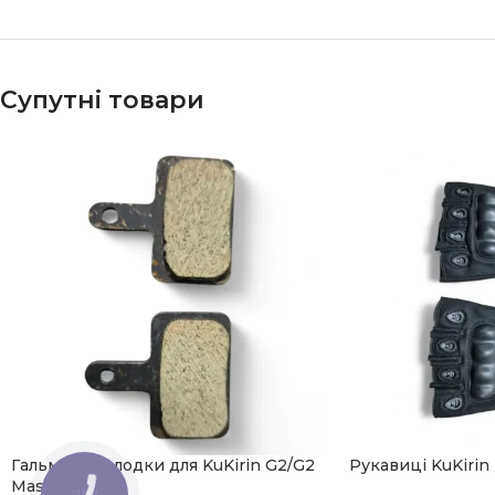
Супутні товари
Гальмівні колодки для KuKirin G2/G2
Рукавиці KuKirin 
Master/G4
КНОПКА