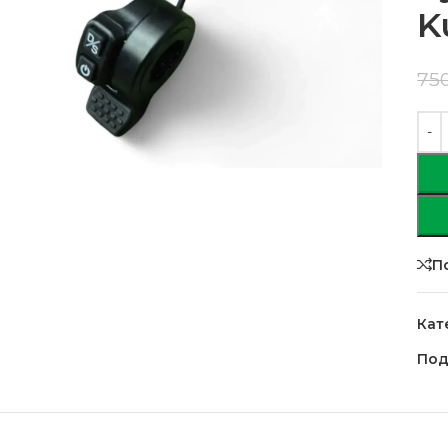
K
75
П
Кат
Под