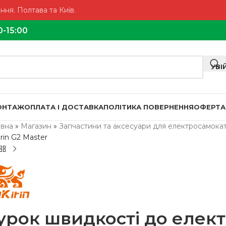
ня. Полтава та Київ.
0-15:00
УВІ
МОНТАЖ
ОПЛАТА І ДОСТАВКА
ПОЛІТИКА ПОВЕРНЕННЯ
ОФЕРТА
овна
»
Магазин
»
Запчастини та аксесуари для електросамокат
rin G2 Master
урок швидкості до елек