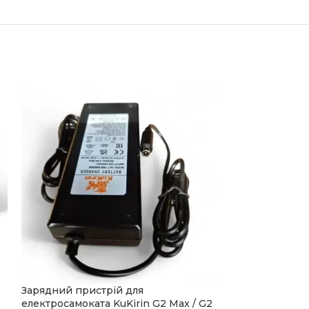
Зарядний пристрій для
Передне колес
електросамоката KuKirin G2 Max / G2
Kukirin G2 Max