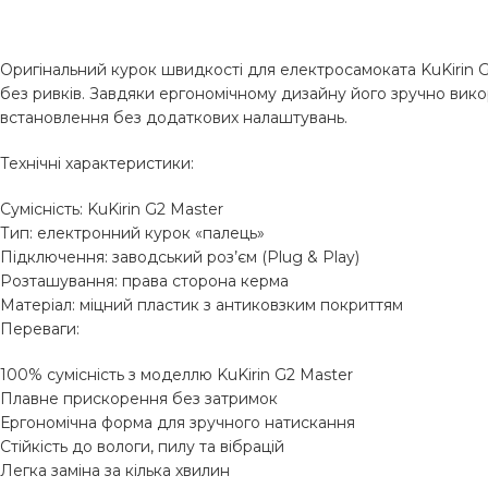
Оригінальний курок швидкості для електросамоката KuKirin 
без ривків. Завдяки ергономічному дизайну його зручно викор
встановлення без додаткових налаштувань.
Технічні характеристики:
Сумісність: KuKirin G2 Master
Тип: електронний курок «палець»
Підключення: заводський роз’єм (Plug & Play)
Розташування: права сторона керма
Матеріал: міцний пластик з антиковзким покриттям
Переваги:
100% сумісність з моделлю KuKirin G2 Master
Плавне прискорення без затримок
Ергономічна форма для зручного натискання
Стійкість до вологи, пилу та вібрацій
Легка заміна за кілька хвилин