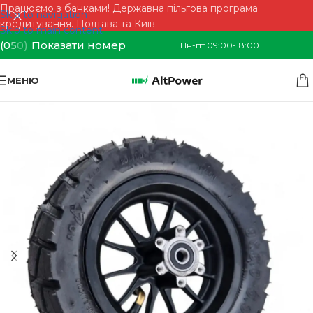
Працюємо з банками! Державна пільгова програма
Skip to navigation
кредитування. Полтава та Київ.
Skip to main content
(0
5
0)
Показати номер
Пн-пт 09:00-18:00
МЕНЮ