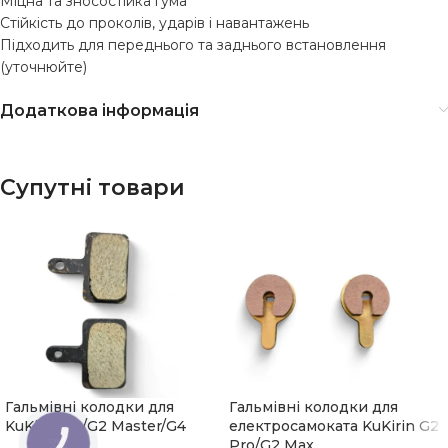
Міцна та зносостійка гума
Стійкість до проколів, ударів і навантажень
Підходить для переднього та заднього встановлення
(уточнюйте)
Додаткова інформація
Супутні товари
Гальмівні колодки для
Гальмівні колодки для
KuKirin G2/G2 Master/G4
електросамоката KuKirin G2
Pro/G2 Max
КНОПКА
ЗВ'ЯЗКУ