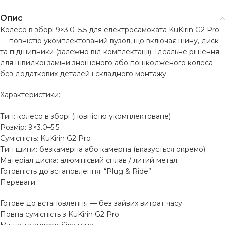
Опис
Колесо в зборі 9×3.0–5.5 для електросамоката KuKirin G2 Pro
— повністю укомплектований вузол, що включає шину, диск
та підшипники (залежно від комплектації). Ідеальне рішення
для швидкої заміни зношеного або пошкодженого колеса
без додаткових деталей і складного монтажу.
Характеристики:
Тип: колесо в зборі (повністю укомплектоване)
Розмір: 9×3.0–5.5
Сумісність: KuKirin G2 Pro
Тип шини: безкамерна або камерна (вказується окремо)
Матеріал диска: алюмінієвий сплав / литий метал
Готовність до встановлення: “Plug & Ride”
Переваги:
Готове до встановлення — без зайвих витрат часу
Повна сумісність з KuKirin G2 Pro