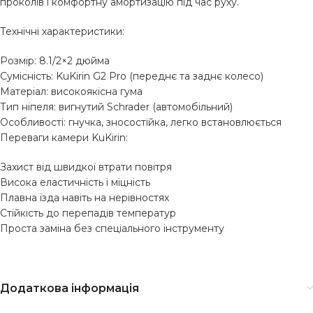
проколів і комфортну амортизацію під час руху.
Технічні характеристики:
Розмір: 8.1/2×2 дюйма
Сумісність: KuKirin G2 Pro (переднє та заднє колесо)
Матеріал: високоякісна гума
Тип ніпеля: вигнутий Schrader (автомобільний)
Особливості: гнучка, зносостійка, легко встановлюється
Переваги камери KuKirin:
Захист від швидкої втрати повітря
Висока еластичність і міцність
Плавна їзда навіть на нерівностях
Стійкість до перепадів температур
Проста заміна без спеціального інструменту
Додаткова інформація