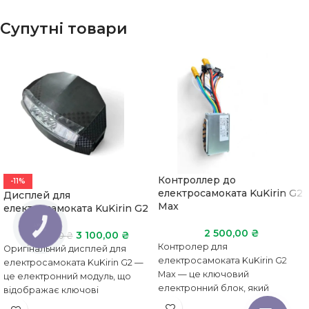
Супутні товари
Контроллер до
-11%
електросамоката KuKirin G2
Дисплей для
Max
електросамоката KuKirin G2
КНОПКА
ЗВ'ЯЗКУ
2 500,00
₴
3 100,00
₴
3 500,00
₴
Контролер для
Оригінальний дисплей для
електросамоката KuKirin G2
електросамоката KuKirin G2 —
Max — це ключовий
це електронний модуль, що
електронний блок, який
відображає ключові
відповідає за роботу всіх
параметри під час руху: