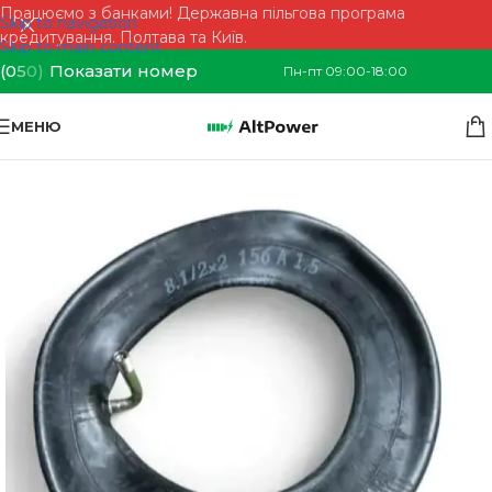
Працюємо з банками! Державна пільгова програма
Skip to navigation
кредитування. Полтава та Київ.
Skip to main content
(0
5
0)
Показати номер
Пн-пт 09:00-18:00
МЕНЮ