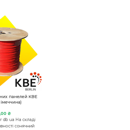
чних панелей KBE
імеччина)
,00
₴
r db ua На складі
явності сонячний