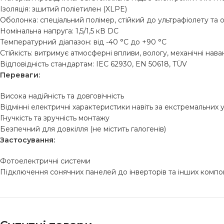
Ізоляція: зшитий поліетилен (XLPE)
Оболонка: спеціальний полімер, стійкий до ультрафіолету та 
Номінальна напруга: 1,5/1,5 кВ DC
Температурний діапазон: від -40 °C до +90 °C
Стійкість: витримує атмосферні впливи, вологу, механічні на
Відповідність стандартам: IEC 62930, EN 50618, TÜV
Переваги:
Висока надійність та довговічність
Відмінні електричні характеристики навіть за екстремальних 
Гнучкість та зручність монтажу
Безпечний для довкілля (не містить галогенів)
Застосування:
Фотоелектричні системи
Підключення сонячних панелей до інверторів та інших компо