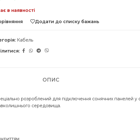
ає в наявності
орівняння
Додати до списку бажань
егорія:
Кабель
ілитися:
ОПИС
пеціально розроблений для підключення сонячних панелей у ф
навколишнього середовища.
покриттям