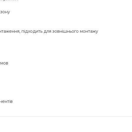
озону
вантаження, підходить для зовнішнього монтажу
умов
нентів