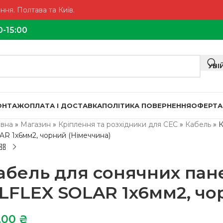
ня. Полтава та Київ.
0-15:00
УВІ
МОНТАЖ
ОПЛАТА І ДОСТАВКА
ПОЛІТИКА ПОВЕРНЕННЯ
ОФЕРТА
овна
»
Магазин
»
Кріплення та розхідники для СЕС
»
Кабель
»
К
AR 1х6мм2, чорний (Німеччина)
абель для сонячних пан
LFLEX SOLAR 1х6мм2, чо
,00
₴