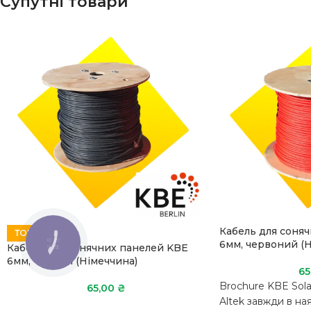
Супутні товари
Кабель для соня
ТОП
6мм, червоний (Н
КНОПКА
Кабель для сонячних панелей KBE
ЗВ'ЯЗКУ
6мм, чорний (Німеччина)
65
Brochure KBE Sola
65,00
₴
Altek завжди в на