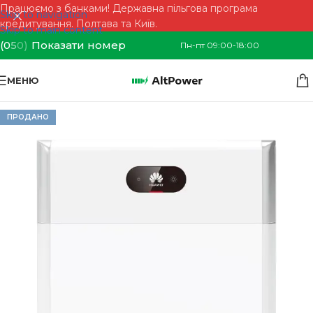
Працюємо з банками! Державна пільгова програма
Skip to navigation
кредитування. Полтава та Київ.
Skip to main content
(0
5
0)
Показати номер
Пн-пт 09:00-18:00
МЕНЮ
ПРОДАНО