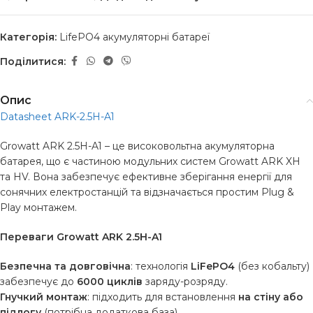
Категорія:
LifePO4 акумуляторні батареї
Поділитися:
Опис
Datasheet ARK-2.5H-A1
Growatt ARK 2.5H-A1 – це високовольтна акумуляторна
батарея, що є частиною модульних систем Growatt ARK XH
та HV. Вона забезпечує ефективне зберігання енергії для
сонячних електростанцій та відзначається простим Plug &
Play монтажем.
Переваги Growatt ARK 2.5H-A1
Безпечна та довговічна
: технологія
LiFePO4
(без кобальту)
забезпечує до
6000 циклів
заряду-розряду.
Гнучкий монтаж
: підходить для встановлення
на стіну або
підлогу
(потрібна додаткова база).