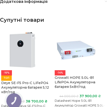
Додаткова інформація
Супутні товари
-16%
-14%
Growatt HOPE 5.0L-B1
ТОП
LifePO4 Акумуляторна
Deye SE-F5 Pro-C LiFePO4
батарея 5кВт/год
Акумуляторна батарея 5,12
кВт/год
37 900,00
₴
44 000,00
₴
Datasheet Hope 5.0L-B1
38 700,00
₴
46 200,00
₴
КНОПКА
ЗВ'ЯЗКУ
Акумулятор Growatt HOPE 5.0L-
Datasheet Deye SE-F5 Pro-C