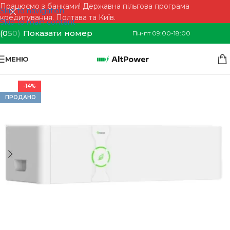
Працюємо з банками! Державна пільгова програма
Skip to navigation
кредитування. Полтава та Київ.
Skip to main content
(0
5
0)
Показати номер
Пн-пт 09:00-18:00
МЕНЮ
-14%
ПРОДАНО