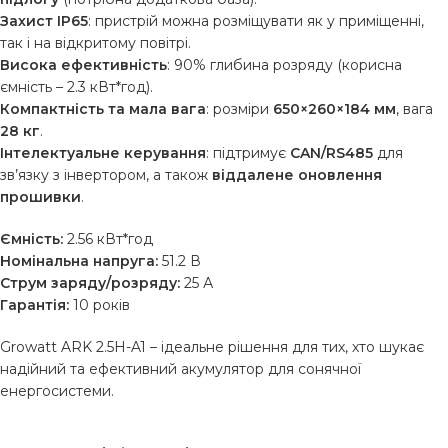
Захист IP65
: пристрій можна розміщувати як у приміщенні,
так і на відкритому повітрі.
Висока ефективність
: 90% глибина розряду (корисна
ємність – 2.3 кВт*год).
Компактність та мала вага
: розміри
650×260×184 мм
, вага
28 кг
.
Інтелектуальне керування
: підтримує
CAN/RS485
для
зв’язку з інвертором, а також
віддалене оновлення
прошивки
.
Ємність:
2.56 кВт*год
Номінальна напруга:
51.2 В
Струм заряду/розряду:
25 А
Гарантія:
10 років
Growatt ARK 2.5H-A1 – ідеальне рішення для тих, хто шукає
надійний та ефективний акумулятор для сонячної
енергосистеми.