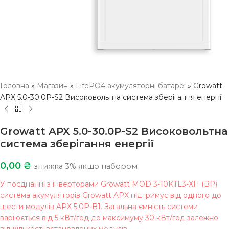
Головна
»
Магазин
»
LifePO4 акумуляторні батареї
»
Growatt
APX 5.0-30.0P-S2 Високовольтна система зберігання енергії
Growatt APX 5.0-30.0P-S2 Високовольтна
система зберігання енергії
0,00
₴
знижка 3% якщо набором
У поєднанні з інверторами Growatt MOD 3-10KTL3-XH (BP)
система акумуляторів Growatt APX підтримує від одного до
шести модулів APX 5.0P-B1. Загальна ємність системи
варіюється від 5 кВт/год до максимуму 30 кВт/год залежно