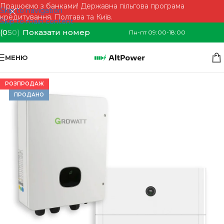
Працюємо з банками! Державна пільгова програма
Skip to navigation
кредитування. Полтава та Київ.
Skip to main content
(0
5
0)
Показати номер
Пн-пт 09:00-18:00
МЕНЮ
РОЗПРОДАЖ
ПРОДАНО