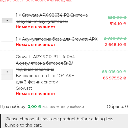
від кількості встановлених модулів.
1 ×
Growatt APX 98034-P2 Система
530,00
₴
керування акумулятором
514,10
₴
Немає в наявності
2 730,00
₴
1 ×
Акумуляторна база для Growatt APX
Немає в наявності
2 648,10
₴
Growatt APX 5.0P-B1 LifePo4
Акумуляторна батарея 5кВ/
год високовольтна
68 016,00
₴
Високовольтна LifoPO4 АКБ
65 975,52
₴
для 3-фазних систем
Growatt
Немає в наявності
Ціна набору:
0,00
₴
Обрано:
0
знижка 3% якщо набором
Please choose at least one product before adding this
bundle to the cart.