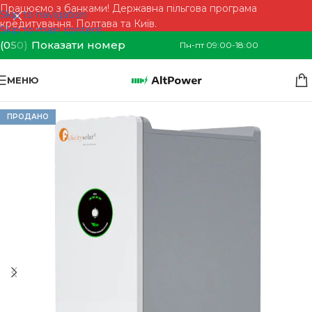
Працюємо з банками! Державна пільгова програма
Skip to navigation
кредитування. Полтава та Київ.
Skip to main content
(0
5
0)
Показати номер
Пн-пт 09:00-18:00
МЕНЮ
ПРОДАНО