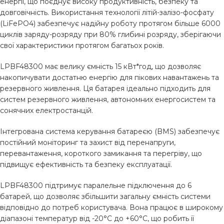
енергії, що поєднує високу продуктивність, безпеку та
довговічність. Використання технології літій-залізо-фосфату
(LiFePO4) забезпечує надійну роботу протягом більше 6000
циклів заряду-розряду при 80% глибині розряду, зберігаючи
свої характеристики протягом багатьох років.
LPBF48300 має велику ємність 15 кВт*год, що дозволяє
накопичувати достатню енергію для пікових навантажень та
резервного живлення. Ця батарея ідеально підходить для
систем резервного живлення, автономних енергосистем та
сонячних електростанцій.
Інтегрована система керування батареєю (BMS) забезпечує
постійний моніторинг та захист від перенапруги,
перевантаження, короткого замикання та перегріву, що
підвищує ефективність та безпеку експлуатації.
LPBF48300 підтримує паралельне підключення до 6
батарей, що дозволяє збільшити загальну ємність системи
відповідно до потреб користувача. Вона працює в широкому
діапазоні температур від -20°C до +60°C, що робить її