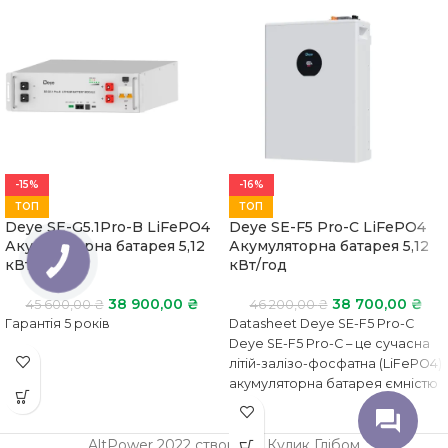
-15%
-16%
ТОП
ТОП
Deye SE-G5.1Pro-B LiFePO4
Deye SE-F5 Pro-C LiFePO4
Акумуляторна батарея 5,12
Акумуляторна батарея 5,12
кВт/год
кВт/год
КНОПКА
ЗВ'ЯЗКУ
38 900,00
₴
38 700,00
₴
45 600,00
₴
46 200,00
₴
Гарантія 5 років
Datasheet Deye SE-F5 Pro-C
Deye SE-F5 Pro-C – це сучасна
літій-залізо-фосфатна (LiFePO4)
акумуляторна батарея ємністю
5.12 кВт/год, призначена для
використання
AltPower 2022 створено Кулик Глібом