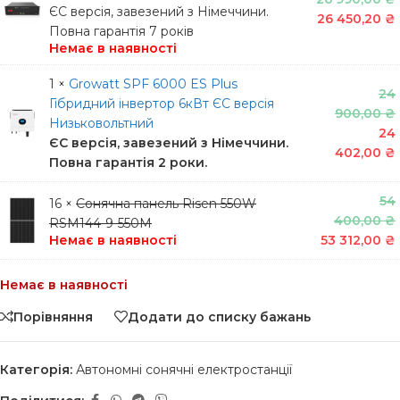
ЄС версія, завезений з Німеччини.
26 450,20
₴
Повна гарантія 7 років
Немає в наявності
1 ×
Growatt SPF 6000 ES Plus
24
Гібридний інвертор 6кВт ЄС версія
900,00
₴
Низьковольтний
24
ЄС версія, завезений з Німеччини.
402,00
₴
Повна гарантія 2 роки.
54
16 ×
Сонячна панель Risen 550W
400,00
₴
RSM144-9-550M
Немає в наявності
53 312,00
₴
Немає в наявності
Порівняння
Додати до списку бажань
Категорія:
Автономні сонячні електростанції