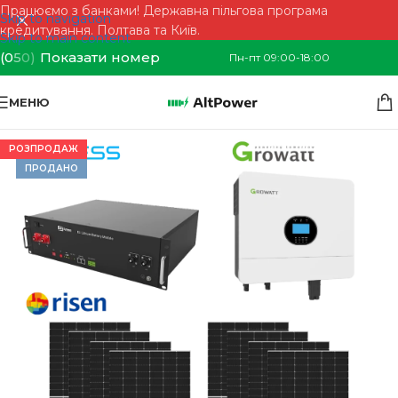
Працюємо з банками! Державна пільгова програма
Skip to navigation
кредитування. Полтава та Київ.
Skip to main content
(0
5
0)
Показати номер
Пн-пт 09:00-18:00
МЕНЮ
РОЗПРОДАЖ
ПРОДАНО