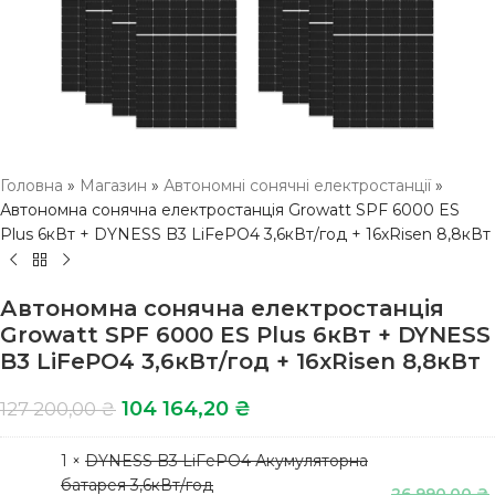
Головна
»
Магазин
»
Автономні сонячні електростанції
»
Автономна сонячна електростанція Growatt SPF 6000 ES
Plus 6кВт + DYNESS B3 LiFePO4 3,6кВт/год + 16хRisen 8,8кВт
Автономна сонячна електростанція
Growatt SPF 6000 ES Plus 6кВт + DYNESS
B3 LiFePO4 3,6кВт/год + 16хRisen 8,8кВт
104 164,20
₴
127 200,00
₴
1 ×
DYNESS B3 LiFePO4 Акумуляторна
батарея 3,6кВт/год
26 990,00
₴