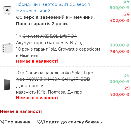
24
Гібридний інвертор 6кВт ЄС версія
900,00
₴
Низьковольтний
24
ЄС версія, завезений з Німеччини.
402,00
₴
Повна гарантія 2 роки.
1 ×
Growatt AXE 5.0L LifePO4
Акумуляторна батарея 5кВт/год
800,00
₴
10 років гарантії від Growatt з сервсісом
784,00
₴
в Німеччині
Немає в наявності
10 ×
Сонячна панель Jinko Solar Tiger
30
Neo 440W JKM440N-54HL4R-BDB
000,00
₴
Двостороння
29
наявність Київ, Полтава, Дніпро
400,00
₴
Немає в наявності
Немає в наявності
Порівняння
Додати до списку бажань