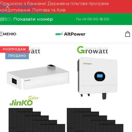
Працюємо з банками! Державна пільгова програма
Skip to navigation
кредитування. Полтава та Київ.
Skip to main content
(0
5
0)
Показати номер
Пн-пт 09:00-18:00
МЕНЮ
РОЗПРОДАЖ
ПРОДАНО