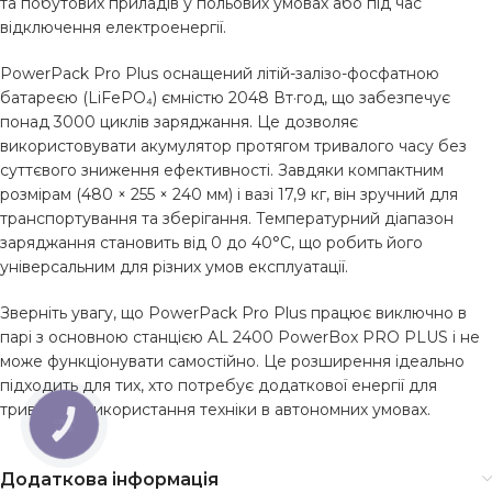
та побутових приладів у польових умовах або під час
відключення електроенергії.
PowerPack Pro Plus оснащений літій-залізо-фосфатною
батареєю (LiFePO₄) ємністю 2048 Вт·год, що забезпечує
понад 3000 циклів заряджання. Це дозволяє
використовувати акумулятор протягом тривалого часу без
суттєвого зниження ефективності. Завдяки компактним
розмірам (480 × 255 × 240 мм) і вазі 17,9 кг, він зручний для
транспортування та зберігання. Температурний діапазон
заряджання становить від 0 до 40°C, що робить його
універсальним для різних умов експлуатації.
Зверніть увагу, що PowerPack Pro Plus працює виключно в
парі з основною станцією AL 2400 PowerBox PRO PLUS і не
може функціонувати самостійно. Це розширення ідеально
підходить для тих, хто потребує додаткової енергії для
тривалого використання техніки в автономних умовах.
КНОПКА
ЗВ'ЯЗКУ
Додаткова інформація