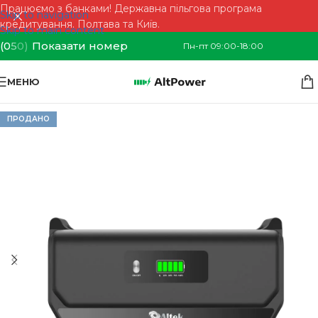
Працюємо з банками! Державна пільгова програма
Skip to navigation
кредитування. Полтава та Київ.
Skip to main content
(0
5
0)
Показати номер
Пн-пт 09:00-18:00
МЕНЮ
ПРОДАНО