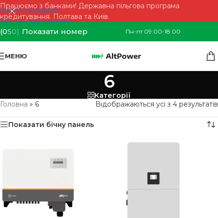
Працюємо з банками! Державна пільгова програма
Skip to navigation
кредитування. Полтава та Київ.
Skip to main content
(0
5
0)
Показати номер
Пн-пт 09:00-18:00
МЕНЮ
6
Категорії
Головна
»
6
Відображаються усі з 4 результатів
Показати бічну панель