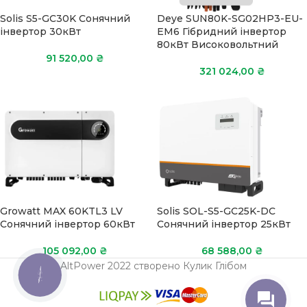
Solis S5-GC30K Сонячний
Deye SUN80K-SG02HP3-EU-
інвертор 30кВт
ЕМ6 Гібридний інвертор
80кВт Високовольтний
91 520,00
₴
321 024,00
₴
Growatt MAX 60KTL3 LV
Solis SOL-S5-GC25K-DC
Сонячний інвертор 60кВт
Сонячний інвертор 25кВт
105 092,00
₴
68 588,00
₴
AltPower 2022 створено Кулик Глібом
КНОПКА
ЗВ'ЯЗКУ