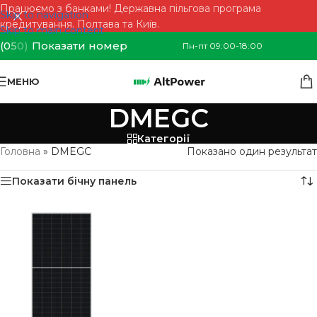
Працюємо з банками! Державна пільгова програма
Skip to navigation
кредитування. Полтава та Київ.
Skip to main content
(0
5
0)
Показати номер
Пн-пт 09:00-18:00
МЕНЮ
DMEGC
Категорії
Головна
»
DMEGC
Показано один результат
Показати бічну панель