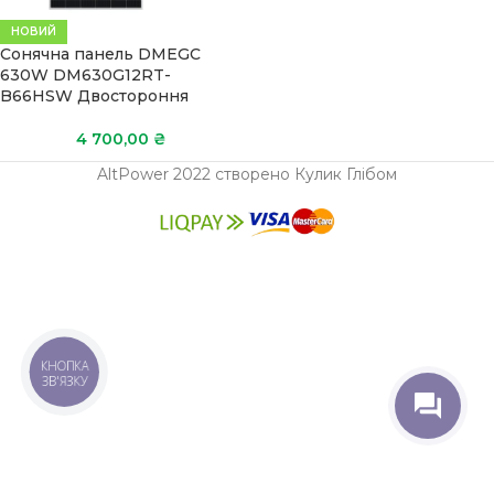
НОВИЙ
Сонячна панель DMEGC
630W DM630G12RT-
B66HSW Двостороння
4 700,00
₴
AltPower 2022 створено Кулик Глібом
КНОПКА
ЗВ'ЯЗКУ